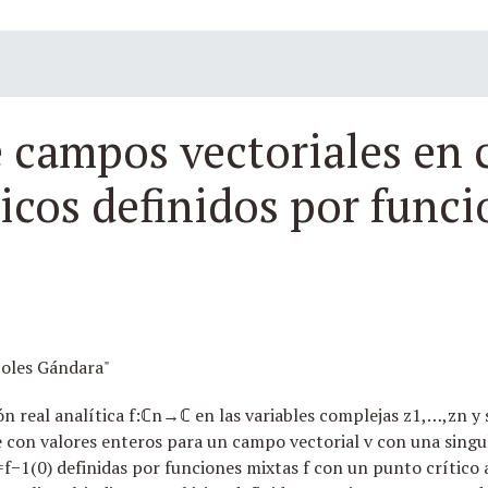
e campos vectoriales en
ticos definidos por func
oles Gándara"
n real analítica f:ℂn→ℂ en las variables complejas z1,…,zn y
e con valores enteros para un campo vectorial v con una singul
:=f−1(0) definidas por funciones mixtas f con un punto crítico 