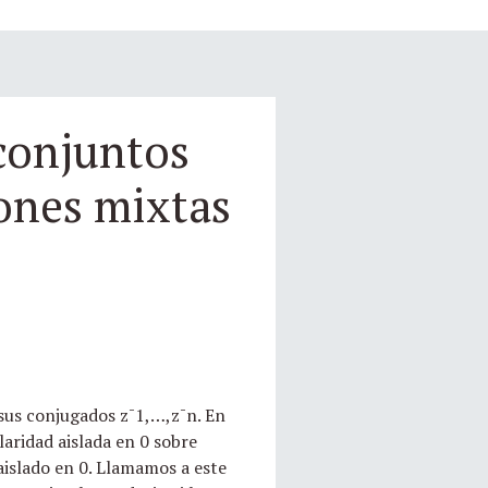
 conjuntos
iones mixtas
 sus conjugados z¯1,…,z¯n. En
aridad aislada en 0 sobre
aislado en 0. Llamamos a este