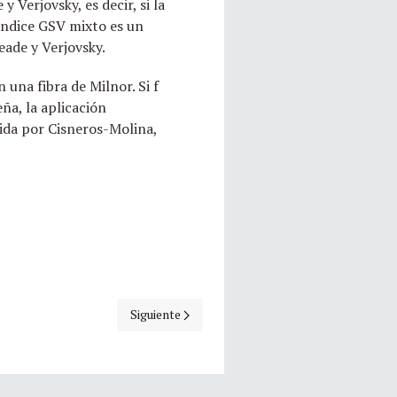
 Verjovsky, es decir, si la
 índice GSV mixto es un
eade y Verjovsky.
 una fibra de Milnor. Si f
ña, la aplicación
inida por Cisneros-Molina,
Artículo siguiente: Interpretación geométrica d
Siguiente