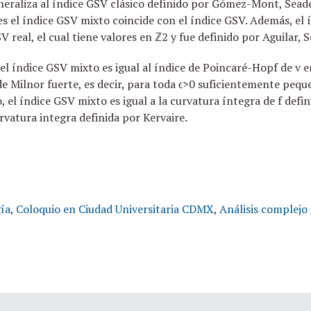
eraliza al índice GSV clásico definido por Gómez-Mont, Seade y
s el índice GSV mixto coincide con el índice GSV. Además, el
 real, el cual tiene valores en ℤ2 y fue definido por Aguilar, S
l índice GSV mixto es igual al índice de Poincaré-Hopf de v en
de Milnor fuerte, es decir, para toda ϵ>0 suficientemente peque
do, el índice GSV mixto es igual a la curvatura íntegra de f def
rvatura integra definida por Kervaire.
ía
,
Coloquio en Ciudad Universitaria CDMX
,
Análisis complejo