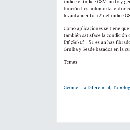
índice el índice GSV mixto y gen
función f es holomorfa, entonce
levantamiento a ℤ del índice GSV
Como aplicaciones se tiene que e
también satisface la condición 
f/|f|:𝕊ϵ∖Lf→𝕊1 es un haz fibra
Grulha y Seade basados en la cu
Temas:
Geometría Diferencial
,
Topolog