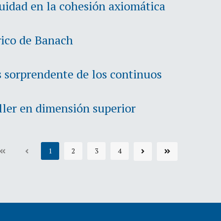
uidad en la cohesión axiomática
rico de Banach
s sorprendente de los continuos
ler en dimensión superior
1
2
3
4