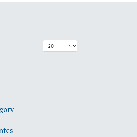
Cantidad
egory
ntes