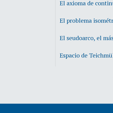
El axioma de contin
El problema isomét
El seudoarco, el má
Espacio de Teichmül