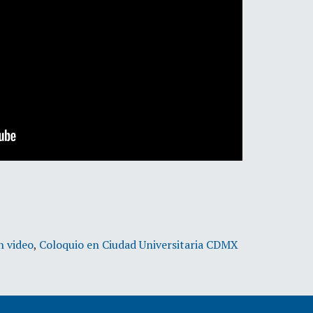
n video
,
Coloquio en Ciudad Universitaria CDMX