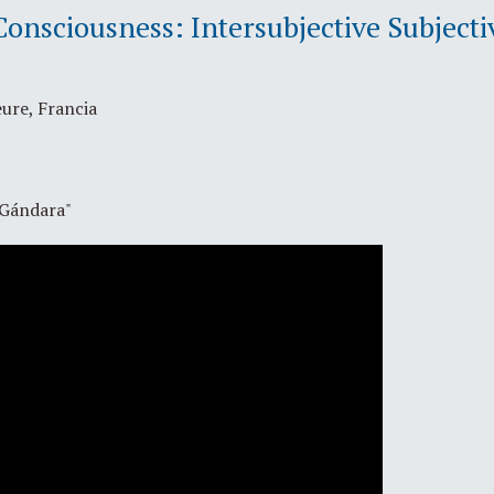
nsciousness: Intersubjective Subjecti
ure, Francia
 Gándara"