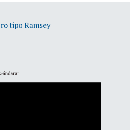
ro tipo Ramsey
 Gándara"