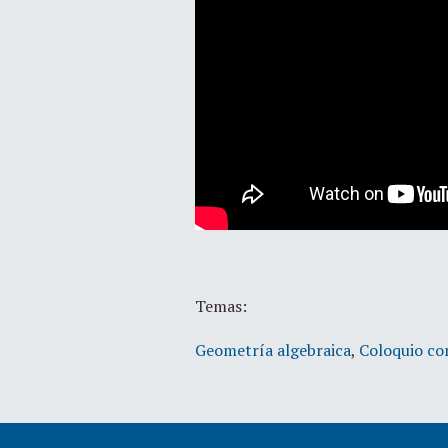
Temas:
Geometría algebraica
,
Coloquio co