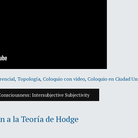
rencial
,
Topología
,
Coloquio con video
,
Coloquio en Ciudad Un
nsciousness: Intersubjective Subjectivity
n a la Teoría de Hodge