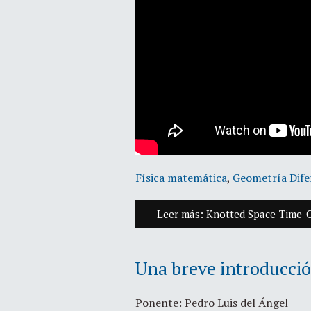
Física matemática
,
Geometría Dife
Leer más: Knotted Space-Time-Co
Una breve introducció
Ponente: Pedro Luis del Ángel