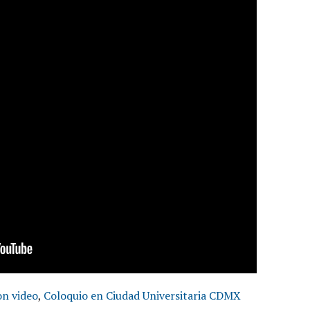
on video
,
Coloquio en Ciudad Universitaria CDMX