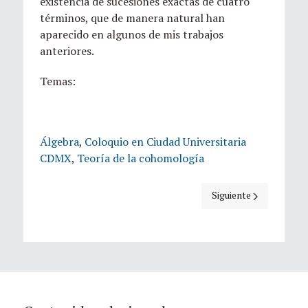
existencia de sucesiones exactas de cuatro
términos, que de manera natural han
aparecido en algunos de mis trabajos
anteriores.
Temas:
Álgebra
,
Coloquio en Ciudad Universitaria
CDMX
,
Teoría de la cohomología
Artículo siguiente: Tr
Siguiente