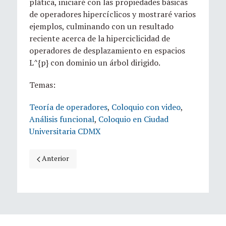
plática, iniciaré con las propiedades básicas
de operadores hipercíclicos y mostraré varios
ejemplos, culminando con un resultado
reciente acerca de la hiperciclicidad de
operadores de desplazamiento en espacios
L^{p} con dominio un árbol dirigido.
Temas:
Teoría de operadores
,
Coloquio con video
,
Análisis funcional
,
Coloquio en Ciudad
Universitaria CDMX
Artículo anterior: Aspectos Hamiltonianos en mecánica n
Anterior