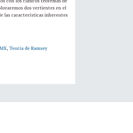
os con los clásicos teoremas de
xploraremos dos vertientes en el
de las características inherentes
CDMX
,
Teoría de Ramsey