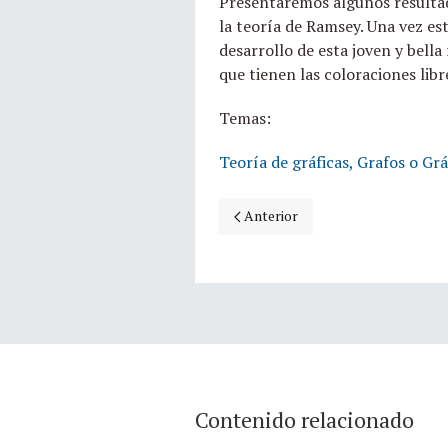
Presentaremos algunos resultad
la teoría de Ramsey. Una vez est
desarrollo de esta joven y bella
que tienen las coloraciones lib
Temas:
Teoría de gráficas, Grafos o Grá
Artículo anterior: Números mágic
Anterior
Contenido relacionado