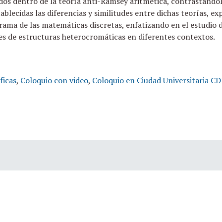
os dentro de la teoría anti-Ramsey aritmética, contrastándol
ablecidas las diferencias y similitudes entre dichas teorías, e
 rama de las matemáticas discretas, enfatizando en el estudio 
res de estructuras heterocromáticas en diferentes contextos.
ficas
,
Coloquio con video
,
Coloquio en Ciudad Universitaria 
os