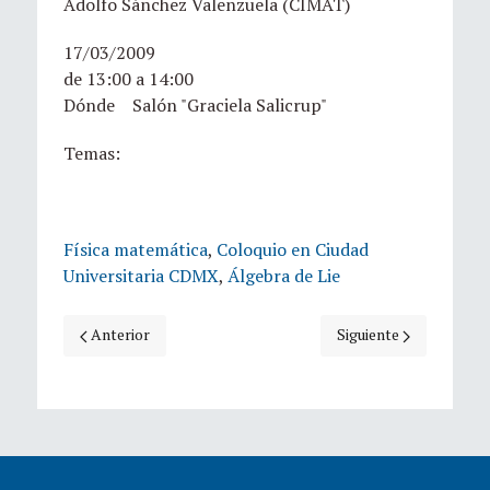
Adolfo Sánchez Valenzuela (CIMAT)
17/03/2009
de 13:00 a 14:00
Dónde Salón "Graciela Salicrup"
Temas:
Física matemática
,
Coloquio en Ciudad
Universitaria CDMX
,
Álgebra de Lie
Artículo anterior: Soluciones de viscosidad especiales de la
Artículo siguiente: Po
Anterior
Siguiente